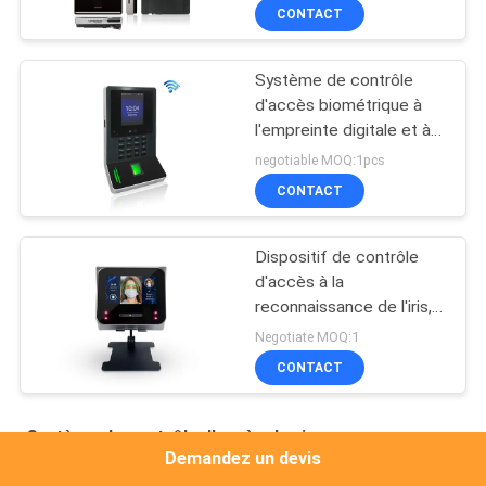
CONTACT
Système de contrôle
d'accès biométrique à
l'empreinte digitale et à
l'heure biométrique du
negotiable MOQ:1pcs
visage avec port
CONTACT
WiFi/TCP/IP/USB FA220
Dispositif de contrôle
d'accès à la
reconnaissance de l'iris,
le scanner des yeux,
Negotiate MOQ:1
avec TCP/IP et support
CONTACT
de logiciel Web
Système de contrôle d'accès de visage
Demandez un devis
Système Android Terminal de reconnaissance faciale