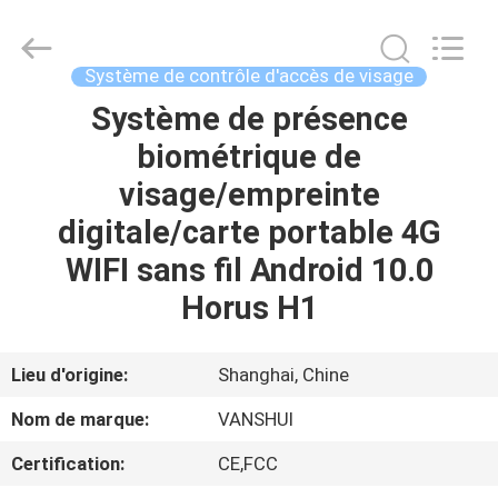
2018
-
2026
VANSHUI
ENTERPRISE
Système de contrôle d'accès de visage
COMPANY
LIMITED.
All
Système de présence
À
Rights
Reserved.
biométrique de
LA
visage/empreinte
MAISON
digitale/carte portable 4G
PRODUITS
WIFI sans fil Android 10.0
Horus H1
VIDÉOS
Lieu d'origine:
Shanghai, Chine
À
Nom de marque:
VANSHUI
PROPOS
Certification:
CE,FCC
DE