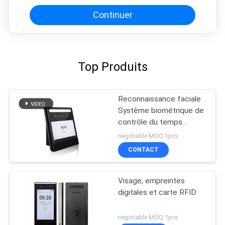
Continuer
Top Produits
Reconnaissance faciale
Système biométrique de
contrôle du temps
d'assistance et d'accès
negotiable MOQ:1pcs
avec logiciel FA1000
CONTACT
Visage, empreintes
digitales et carte RFID
negotiable MOQ:1pcs