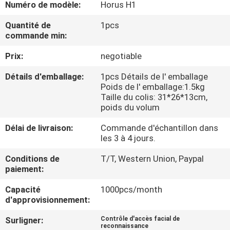
Numéro de modèle:
Horus H1
NOUS
Quantité de
1pcs
commande min:
VISITE
Prix:
negotiable
DE
L'USINE
Détails d'emballage:
1pcs Détails de l' emballage
Poids de l' emballage:1.5kg
Taille du colis: 31*26*13cm,
CONTRÔLE
poids du volum
DE
Délai de livraison:
Commande d'échantillon dans
les 3 à 4 jours.
LA
Conditions de
T/T, Western Union, Paypal
QUALITÉ
paiement:
Capacité
1000pcs/month
NOUS
d'approvisionnement:
CONTACTER
Surligner:
Contrôle d'accès facial de
reconnaissance