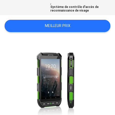
,
DEMANDEZ
Système de contrôle d'accès de
reconnaissance de visage
UN
DEVIS
MEILLEUR PRIX
PLAN
DU
SITE
POLITIQUE
EN
MATIÈRE
DE
PROTECTION