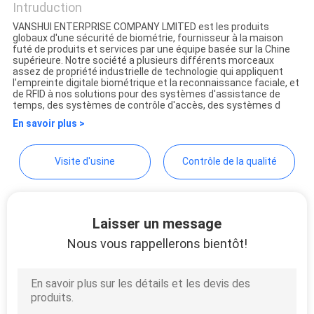
Intruduction
DEMANDEZ
VANSHUI ENTERPRISE COMPANY LMITED est les produits
globaux d'une sécurité de biométrie, fournisseur à la maison
UN
VANSHUI ENTERPRISE
futé de produits et services par une équipe basée sur la Chine
supérieure. Notre société a plusieurs différents morceaux
DEVIS
COMPANY LIMITED
assez de propriété industrielle de technologie qui appliquent
l'empreinte digitale biométrique et la reconnaissance faciale, et
de RFID à nos solutions pour des systèmes d'assistance de
temps, des systèmes de contrôle d'accès, des systèmes d
PLAN
En savoir plus >
DU
SITE
Visite d'usine
Contrôle de la qualité
POLITIQUE
Laisser un message
EN
Nous vous rappellerons bientôt!
MATIÈRE
DE
PROTECTION