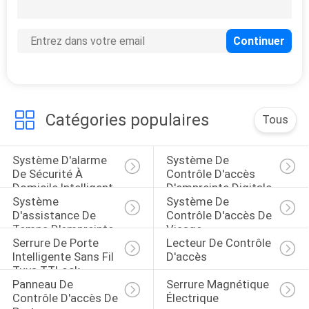
DE
LA
VIE
PRIVÉE
Catégories populaires
Tous
Système D'alarme 
Système De 
De Sécurité À 
Contrôle D'accès 
Domicile Intelligent
D'empreinte Digitale
Système 
Système De 
D'assistance De 
Contrôle D'accès De 
Temps D'empreinte 
Visage
Serrure De Porte 
Lecteur De Contrôle 
Digitale
Intelligente Sans Fil 
D'accès
Tuya TTLock
Panneau De 
Serrure Magnétique 
Contrôle D'accès De 
Électrique