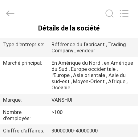
2018
-
2026
VANSHUI
ENTERPRISE
COMPANY
LIMITED.
Détails de la société
All
À
Rights
Reserved.
LA
Type d'entreprise:
Référence du fabricant , Trading
Company , vendeur
MAISON
Marché principal:
En Amérique du Nord , en Amérique
du Sud , Europe occidentale ,
PRODUITS
l'Europe , Asie orientale , Asie du
sud-est , Moyen-Orient , Afrique ,
Océanie
VIDÉOS
Marque:
VANSHUI
À
Nombre
>100
d'employés:
PROPOS
Chiffre d'affaires:
30000000-40000000
DE