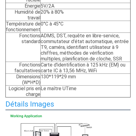
Énergie
5V/2A
Humidité de
20% à 80%
travail
Température de
0°C à 45°C
fonctionnement
Fonctions
ADMS, DST, requête en libre-service,
standard
commutateur d'état automatique, entrée
T9, caméra, identifiant utilisateur à 9
chiffres, méthodes de vérification
multiples, planification de cloche, SSR
Fonctions
Carte d'identification à 125 kHz (EM) ou
facultatives
carte IC à 13,56 MHz, WiFi
Dimensions
130*119*29 mm
(W*H*D)
Logiciel pris en
Le maître UTime
charge
Détails Images