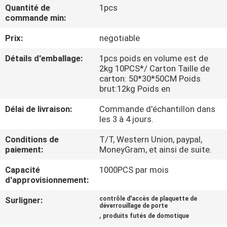
NOUS
Quantité de
1pcs
commande min:
Prix:
negotiable
VISITE
DE
Détails d'emballage:
1pcs poids en volume est de
2kg 10PCS*/ Carton Taille de
L'USINE
carton: 50*30*50CM Poids
brut:12kg Poids en
CONTRÔLE
Délai de livraison:
Commande d'échantillon dans
les 3 à 4 jours.
DE
Conditions de
T/T, Western Union, paypal,
LA
paiement:
MoneyGram, et ainsi de suite.
QUALITÉ
Capacité
1000PCS par mois
d'approvisionnement:
NOUS
Surligner:
contrôle d'accès de plaquette de
CONTACTER
déverrouillage de porte
,
produits futés de domotique