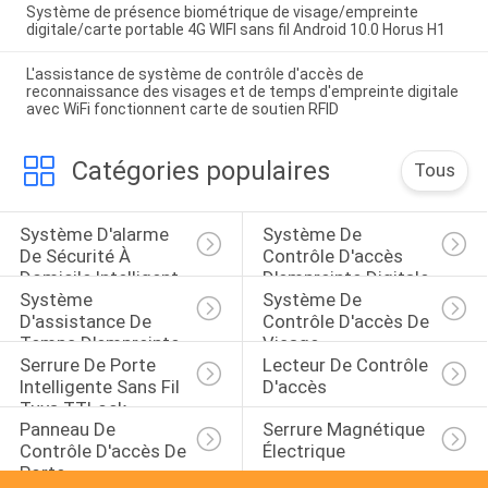
Système de présence biométrique de visage/empreinte
digitale/carte portable 4G WIFI sans fil Android 10.0 Horus H1
L'assistance de système de contrôle d'accès de
reconnaissance des visages et de temps d'empreinte digitale
avec WiFi fonctionnent carte de soutien RFID
Catégories populaires
Tous
Système D'alarme 
Système De 
De Sécurité À 
Contrôle D'accès 
Domicile Intelligent
D'empreinte Digitale
Système 
Système De 
D'assistance De 
Contrôle D'accès De 
Temps D'empreinte 
Visage
Serrure De Porte 
Lecteur De Contrôle 
Digitale
Intelligente Sans Fil 
D'accès
Tuya TTLock
Panneau De 
Serrure Magnétique 
Contrôle D'accès De 
Électrique
Porte