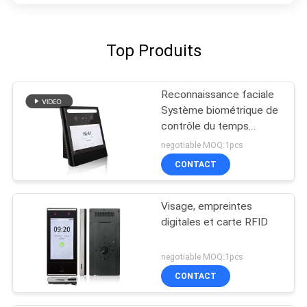
Top Produits
Reconnaissance faciale
Système biométrique de
contrôle du temps
d'assistance et d'accès
negotiable MOQ:1pcs
avec logiciel FA1000
CONTACT
Visage, empreintes
digitales et carte RFID
negotiable MOQ:1pcs
CONTACT