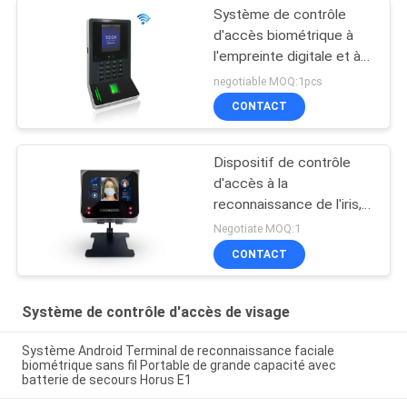
Système de contrôle
d'accès biométrique à
l'empreinte digitale et à
l'heure biométrique du
negotiable MOQ:1pcs
visage avec port
CONTACT
WiFi/TCP/IP/USB FA220
Dispositif de contrôle
d'accès à la
reconnaissance de l'iris,
le scanner des yeux,
Negotiate MOQ:1
avec TCP/IP et support
CONTACT
de logiciel Web
Système de contrôle d'accès de visage
Système Android Terminal de reconnaissance faciale
biométrique sans fil Portable de grande capacité avec
batterie de secours Horus E1