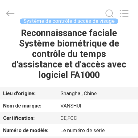
2018
-
2026
VANSHUI
ENTERPRISE
Système de contrôle d'accès de visage
COMPANY
LIMITED.
All
Reconnaissance faciale
À
Rights
Reserved.
Système biométrique de
LA
contrôle du temps
MAISON
d'assistance et d'accès avec
PRODUITS
logiciel FA1000
VIDÉOS
Lieu d'origine:
Shanghai, Chine
Nom de marque:
VANSHUI
À
Certification:
CE,FCC
PROPOS
Numéro de modèle:
Le numéro de série
DE