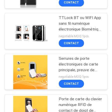
Sécurité
CONTACT
NOUS
TTLock BT ou WIFI App
VISITE
20
sans fil numérique
DE
électronique Biométrique
Système
empreinte digitale
L'USINE
negotiable MOQ:1pcs
d'assistance de
verrouillage de porte en
CONTACT
verre pour bureau
temps d'empreinte
CONTRÔLE
Serrures de porte
DE
digitale
électroniques de carte
LA
principale, preuve de
26
rouille de systèmes
negotiable MOQ:1pcs
QUALITÉ
d'entrée de porte de
Système de contrôle
CONTACT
carte principale d'hôtel
NOUS
d'accès de visage
Porte de carte du clavier
CONTACTER
numérique RFID de
contact de doigt de