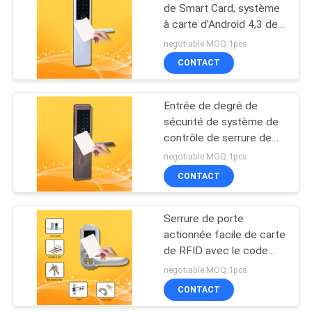
DE
de Smart Card, système
à carte d'Android 4,3 de
LA
20
soutien de serrures de
negotiable MOQ:1pcs
VIE
porte
Panneau de
CONTACT
PRIVÉE
contrôle d'accès de
Entrée de degré de
porte
sécurité de système de
contrôle de serrure de
porte d'accès de lecteur
negotiable MOQ:1pcs
de cartes d'empreinte
CONTACT
3
digitale de Bluetooth
Serrure magnétique
Serrure de porte
actionnée facile de carte
électrique
de RFID avec le code
principal
negotiable MOQ:1pcs
mécanique/mode auto-
CONTACT
bloqueur