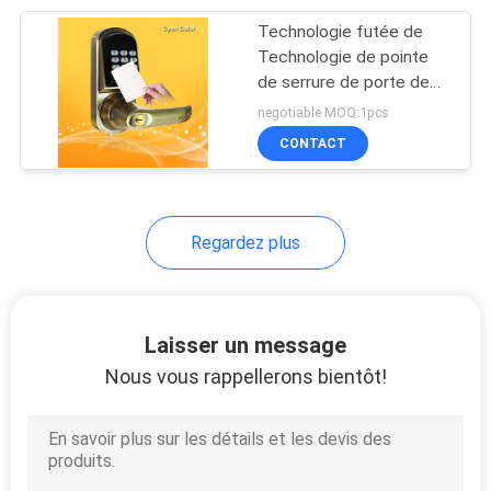
Technologie futée de
4
Technologie de pointe
Serrure électrique
de serrure de porte de
carte de RFID avec le
negotiable MOQ:1pcs
de boulon
haut-parleur d'invite de
CONTACT
voix
Regardez plus
4
Serrure électrique
Laisser un message
de butée
Nous vous rappellerons bientôt!