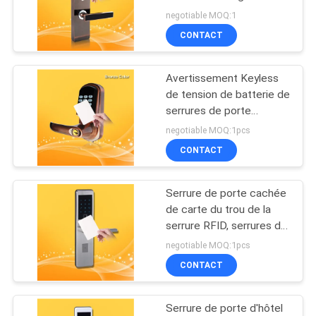
sécurité avec la paume
negotiable MOQ:1
DEMANDEZ
et la reconnaissance des
CONTACT
UN
visages
126
DEVIS
Serrure de porte
Avertissement Keyless
de tension de batterie de
intelligente sans fil
PLAN
serrures de porte
d'entrée de carte de
Tuya TTLock
negotiable MOQ:1pcs
DU
sécurité d'hôtel bas
CONTACT
SITE
Serrure de porte cachée
61
POLITIQUE
de carte du trou de la
Lecteur de contrôle
serrure RFID, serrures de
EN
porte de grand coup de
negotiable MOQ:1pcs
MATIÈRE
d'accès
carte électronique pour
CONTACT
la maison
DE
PROTECTION
Serrure de porte d'hôtel