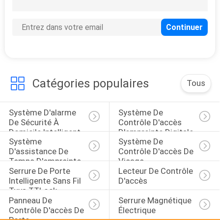
3
Parenthèse
électrique de serrure
Catégories populaires
Tous
Système D'alarme 
Système De 
2
De Sécurité À 
Contrôle D'accès 
Étiquette de carte
Domicile Intelligent
D'empreinte Digitale
Système 
Système De 
de RFID
D'assistance De 
Contrôle D'accès De 
Temps D'empreinte 
Visage
Serrure De Porte 
Lecteur De Contrôle 
Digitale
Intelligente Sans Fil 
D'accès
Tuya TTLock
Panneau De 
Serrure Magnétique 
Contrôle D'accès De 
Électrique
11
Porte