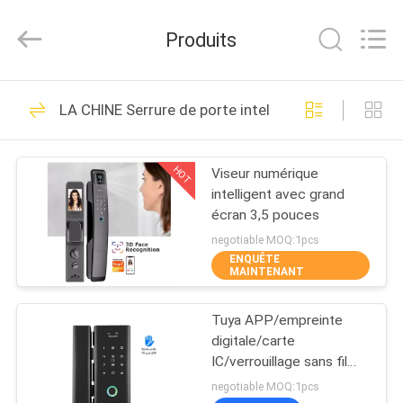
2018
-
2026
Produits
VANSHUI
ENTERPRISE
COMPANY
LIMITED.
All
À
34
Rights
LA CHINE Serrure de porte intelligente sans fil Tu
Reserved.
LA
Système d'alarme
MAISON
de sécurité à
HOT
Viseur numérique
intelligent avec grand
domicile intelligent
PRODUITS
écran 3,5 pouces
negotiable MOQ:1pcs
ENQUÊTE
VIDÉOS
MAINTENANT
10
Système de contrôle
Tuya APP/empreinte
À
digitale/carte
PROPOS
d'accès d'empreinte
IC/verrouillage sans fil
avec sonnette avec clé
DE
negotiable MOQ:1pcs
digitale