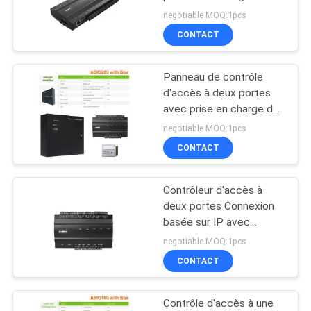
contrôleur d'accès aux
negotiable MOQ:1pcs
DEMANDEZ
lecteurs d'empreintes
CONTACT
UN
digitales et de cartes
126
RFID (inBIO460)
DEVIS
Serrure de porte
Panneau de contrôle
d'accès à deux portes
intelligente sans fil
PLAN
avec prise en charge de
la boîte d'adaptateur
Tuya TTLock
negotiable MOQ:1pcs
DU
d'alimentation Logiciel
CONTACT
SITE
d'accès 3.5
TCP/IP/RS485/Wiegand
(inBio260/BOX)
Contrôleur d'accès à
61
POLITIQUE
deux portes Connexion
Lecteur de contrôle
basée sur IP avec
EN
lecteur d'empreintes
negotiable MOQ:1pcs
MATIÈRE
d'accès
digitales/carte RFID
CONTACT
(inBIO260)
DE
PROTECTION
Contrôle d'accès à une