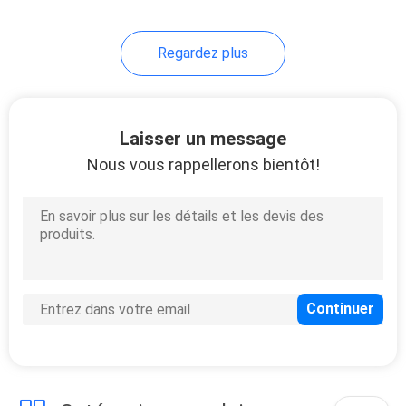
4
Regardez plus
Serrure électrique
de boulon
Laisser un message
Nous vous rappellerons bientôt!
4
Serrure électrique
de butée