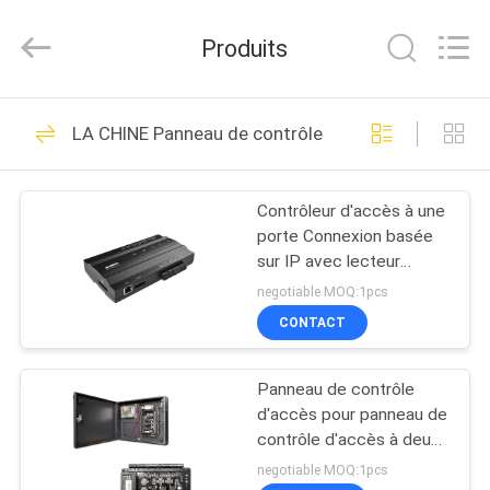
2018
-
2026
Produits
VANSHUI
ENTERPRISE
COMPANY
LIMITED.
All
À
34
Rights
LA CHINE Panneau de contrôle d'accès de porte
Reserved.
LA
Système d'alarme
MAISON
de sécurité à
Contrôleur d'accès à une
porte Connexion basée
domicile intelligent
PRODUITS
sur IP avec lecteur
d'empreintes
negotiable MOQ:1pcs
digitales/carte RFID
VIDÉOS
CONTACT
(Inbio160)
10
Système de contrôle
Panneau de contrôle
À
d'accès pour panneau de
PROPOS
d'accès d'empreinte
contrôle d'accès à deux
portes avec TCP/IP et
DE
negotiable MOQ:1pcs
digitale