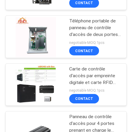
signal Wiegand avec
CONTACT
NOUS
boîtier en métal pour
adaptateur secteur
Téléphone portable de
VISITE
20
panneau de contrôle
DE
d'accès de deux portes
Système
actionné avec la boîte
L'USINE
negotiable MOQ:1pcs
d'assistance de
d'adaptateur de
CONTACT
puissance
temps d'empreinte
CONTRÔLE
Carte de contrôle
DE
digitale
d'accès par empreinte
LA
digitale et carte RFID
26
pour panneau de
negotiable MOQ:1pcs
QUALITÉ
contrôle d'accès à 4
Système de contrôle
CONTACT
portes avec boîtier
d'alimentation
NOUS
d'accès de visage
(inBIO460/BOX)
Panneau de contrôle
CONTACTER
d'accès pour 4 portes
prenant en charge le