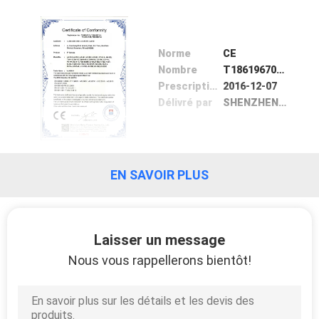
NOUS
Norme
CE
VISITE
Nombre
T186196701, T1861967 02,T1861967 03,T1861967 04
DE
Prescription Date
2016-12-07
L'USINE
Délivré par
SHENZHEN Alpha Products Testing
CONTRÔLE
DE
EN SAVOIR PLUS
LA
QUALITÉ
Laisser un message
Nous vous rappellerons bientôt!
NOUS
CONTACTER