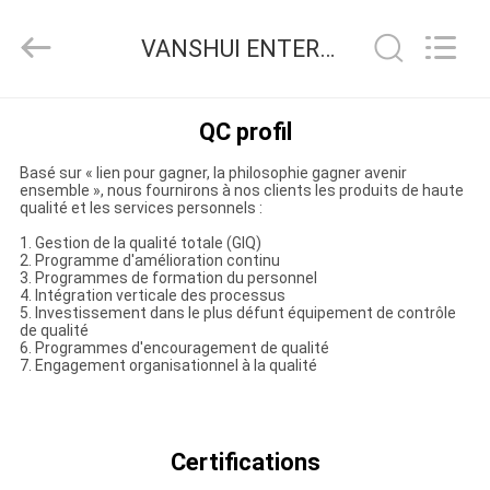
2018
-
2026
VANSHUI ENTERPRISE COMPANY LIMITED Contrôle de la qualité
VANSHUI
ENTERPRISE
COMPANY
LIMITED.
All
À
Rights
QC profil
Reserved.
LA
Basé sur « lien pour gagner, la philosophie gagner avenir
MAISON
ensemble », nous fournirons à nos clients les produits de haute
qualité et les services personnels :
1. Gestion de la qualité totale (GIQ)
PRODUITS
2. Programme d'amélioration continu
3. Programmes de formation du personnel
4. Intégration verticale des processus
5. Investissement dans le plus défunt équipement de contrôle
VIDÉOS
de qualité
6. Programmes d'encouragement de qualité
7. Engagement organisationnel à la qualité
À
PROPOS
Certifications
DE