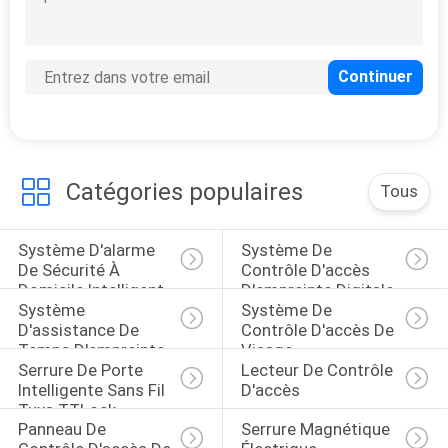
DEMANDEZ
UN
DEVIS
PLAN
Catégories populaires
DU
Tous
SITE
Système D'alarme 
Système De 
De Sécurité À 
Contrôle D'accès 
POLITIQUE
Domicile Intelligent
D'empreinte Digitale
Système 
Système De 
EN
D'assistance De 
Contrôle D'accès De 
Temps D'empreinte 
Visage
MATIÈRE
Serrure De Porte 
Lecteur De Contrôle 
Digitale
Intelligente Sans Fil 
D'accès
DE
Tuya TTLock
PROTECTION
Panneau De 
Serrure Magnétique 