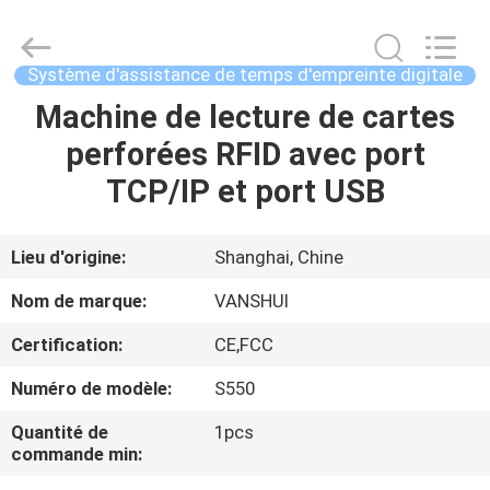
2018
-
2026
VANSHUI
ENTERPRISE
Système d'assistance de temps d'empreinte digitale
COMPANY
LIMITED.
All
Machine de lecture de cartes
À
Rights
Reserved.
perforées RFID avec port
LA
TCP/IP et port USB
MAISON
PRODUITS
Lieu d'origine:
Shanghai, Chine
Nom de marque:
VANSHUI
VIDÉOS
Certification:
CE,FCC
Numéro de modèle:
S550
À
PROPOS
Quantité de
1pcs
commande min:
DE