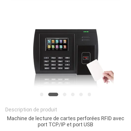
DEMANDEZ
UN
DEVIS
PLAN
DU
SITE
POLITIQUE
EN
MATIÈRE
Description de produit
DE
Machine de lecture de cartes perforées RFID avec
PROTECTION
port TCP/IP et port USB