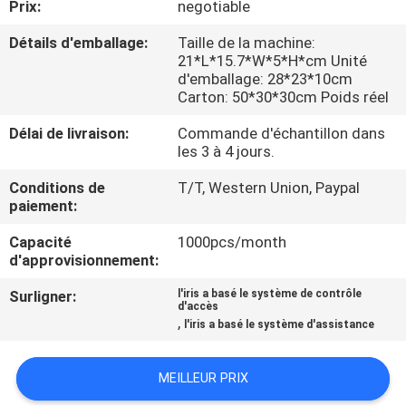
Prix:
negotiable
NOUS
Détails d'emballage:
Taille de la machine:
21*L*15.7*W*5*H*cm Unité
VISITE
d'emballage: 28*23*10cm
Carton: 50*30*30cm Poids réel
DE
L'USINE
Délai de livraison:
Commande d'échantillon dans
les 3 à 4 jours.
Conditions de
T/T, Western Union, Paypal
CONTRÔLE
paiement:
DE
Capacité
1000pcs/month
LA
d'approvisionnement:
QUALITÉ
Surligner:
l'iris a basé le système de contrôle
d'accès
,
l'iris a basé le système d'assistance
NOUS
CONTACTER
MEILLEUR PRIX