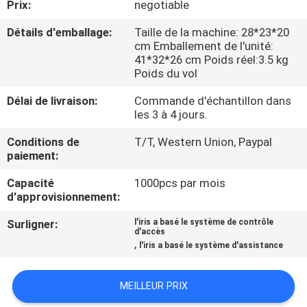
Prix:
negotiable
NOUS
Détails d'emballage:
Taille de la machine: 28*23*20
cm Emballement de l'unité:
VISITE
41*32*26 cm Poids réel:3.5 kg
Poids du vol
DE
L'USINE
Délai de livraison:
Commande d'échantillon dans
les 3 à 4 jours.
Conditions de
T/T, Western Union, Paypal
CONTRÔLE
paiement:
DE
Capacité
1000pcs par mois
LA
d'approvisionnement:
QUALITÉ
Surligner:
l'iris a basé le système de contrôle
d'accès
,
l'iris a basé le système d'assistance
NOUS
CONTACTER
MEILLEUR PRIX