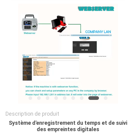
DEMANDEZ
UN
DEVIS
PLAN
DU
SITE
POLITIQUE
EN
MATIÈRE
Description de produit
DE
Système d'enregistrement du temps et de suivi
PROTECTION
des empreintes digitales