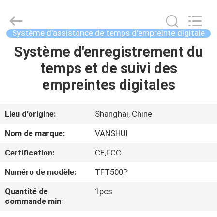
2018
-
2026
VANSHUI
ENTERPRISE
Système d'assistance de temps d'empreinte digitale
COMPANY
LIMITED.
All
Système d'enregistrement du
À
Rights
Reserved.
temps et de suivi des
LA
empreintes digitales
MAISON
PRODUITS
Lieu d'origine:
Shanghai, Chine
Nom de marque:
VANSHUI
VIDÉOS
Certification:
CE,FCC
Numéro de modèle:
TFT500P
À
PROPOS
Quantité de
1pcs
commande min:
DE