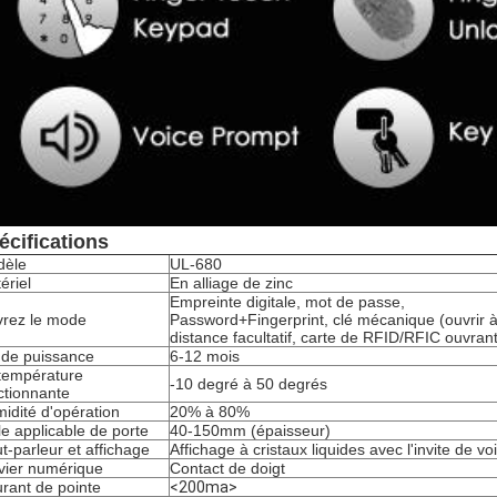
écifications
dèle
UL-680
ériel
En alliage de zinc
Empreinte digitale, mot de passe,
rez le mode
Password+Fingerprint, clé mécanique (ouvrir 
distance facultatif, carte de RFID/RFIC ouvrant
 de puissance
6-12 mois
température
-10 degré à 50 degrés
ctionnante
idité d'opération
20% à 80%
lle applicable de porte
40-150mm (épaisseur)
t-parleur et affichage
Affichage à cristaux liquides avec l'invite de vo
vier numérique
Contact de doigt
rant de pointe
<200ma>