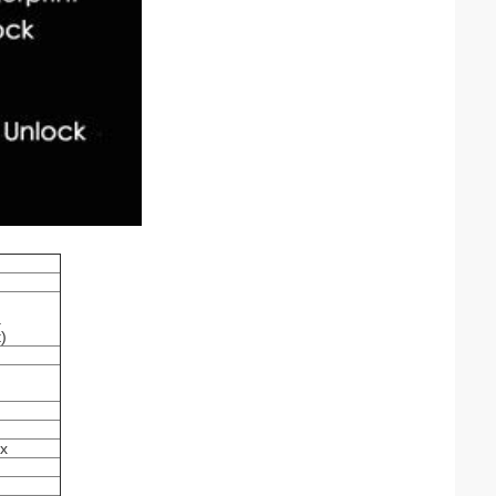
à
)
ix