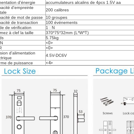
mentation d'énergie
accumulateurs alcalins de 4pcs 1.5V aa
acité d'empreinte
200 calibres
tale
acité de mot de passe
10 groupes
acité de transaction
100 événements
e de vérification
1 : N
mez à clef la taille
370*75*32mm (L*W*T)
ds
5.75kg
IN
<0>
R
<0>
sion d'alimentation
4.5V-DC6V
ctrique
rme de puissance
<4>