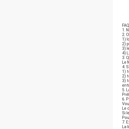
FA
1. 
2. 
1) 
2) 
3) 
4) 
3. 
Le 
4. 
1) 
2) 
3) 
ent
5. L
Pré
6. 
Vou
Le 
Si 
Pou
7. E
La 