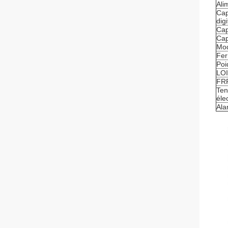
Ali
Cap
digi
Cap
Cap
Mod
Fer
Poi
LO
FR
Ten
éle
Ala