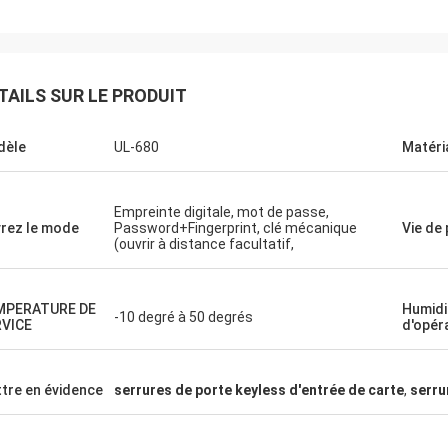
TAILS SUR LE PRODUIT
dèle
UL-680
Matéri
Empreinte digitale, mot de passe,
rez le mode
Password+Fingerprint, clé mécanique
Vie de
(ouvrir à distance facultatif,
MPERATURE DE
Humidi
-10 degré à 50 degrés
VICE
d'opér
tre en évidence
serrures de porte keyless d'entrée de carte
,
serru