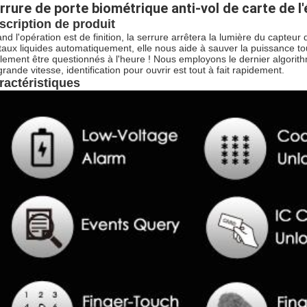
rrure de porte biométrique anti-vol de carte de l
scription de produit
nd l'opération est de finition, la serrure arrêtera la lumière du capteur 
staux liquides automatiquement, elle nous aide à sauver la puissance t
lement être questionnés à l'heure ! Nous employons le dernier algorithm
grande vitesse, identification pour ouvrir est tout à fait rapidement.
ractéristiques