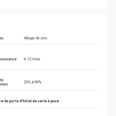
au
Alliage de zinc
 puissance
6-12 mois
té
20% à 80%
ation
re de porte d'hôtel de carte à puce