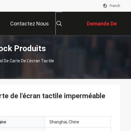
French
Contactez Nous
Demande De
Lock Produits
Soumission
l De Carte De L'écran Tactile
rte de l'écran tactile imperméable
gine
Shanghai, Chine