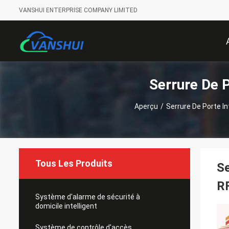
VANSHUI ENTERPRISE COMPANY LIMITED
Serrure De P
Aperçu
/
Serrure De Porte In
Tous Les Produits
Se
R
Système d'alarme de sécurité à
domicile intelligent
Système de contrôle d'accès