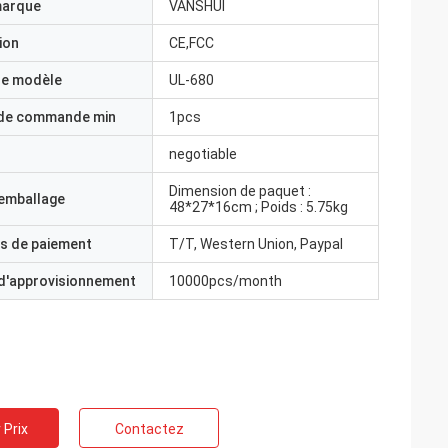
marque
VANSHUI
ion
CE,FCC
e modèle
UL-680
 de commande min
1pcs
negotiable
Dimension de paquet :
'emballage
48*27*16cm ; Poids : 5.75kg
s de paiement
T/T, Western Union, Paypal
 d'approvisionnement
10000pcs/month
 Prix
Contactez