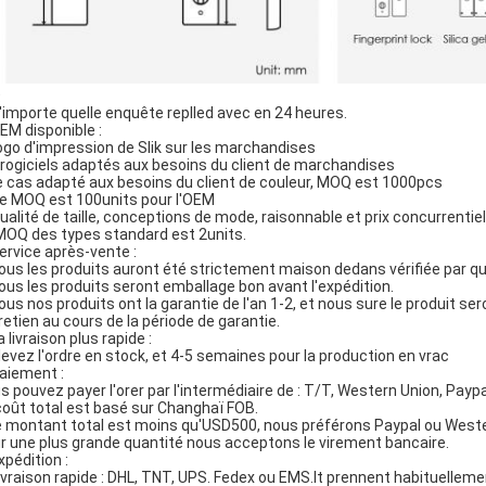
Q
N'importe quelle enquête replled avec en 24 heures.
OEM disponible :
logo d'impression de Slik sur les marchandises
progiciels adaptés aux besoins du client de marchandises
le cas adapté aux besoins du client de couleur, MOQ est 1000pcs
Le MOQ est 100units pour l'OEM
Qualité de taille, conceptions de mode, raisonnable et prix concurrentiel
MOQ des types standard est 2units.
Service après-vente :
tous les produits auront été strictement maison dedans vérifiée par qu
tous les produits seront emballage bon avant l'expédition.
tous nos produits ont la garantie de l'an 1-2, et nous sure le produit ser
retien au cours de la période de garantie.
a livraison plus rapide :
levez l'ordre en stock, et 4-5 semaines pour la production en vrac
Paiement :
s pouvez payer l'orer par l'intermédiaire de : T/T, Western Union, Paypa
coût total est basé sur Changhaï FOB.
le montant total est moins qu'USD500, nous préférons Paypal ou Weste
r une plus grande quantité nous acceptons le virement bancaire.
xpédition :
livraison rapide : DHL, TNT, UPS. Fedex ou EMS.It prennent habituelleme