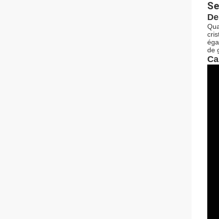
Se
De
Qua
cri
éga
de 
Ca