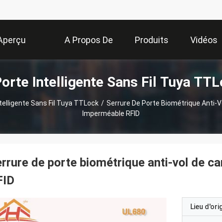
Aperçu
A Propos De
Produits
Vidéos
orte Intelligente Sans Fil Tuya TT
Nous
telligente Sans Fil Tuya TTLock
/
Serrure De Porte Biométrique Anti-Vo
Imperméable RFID
rrure de porte biométrique anti-vol de ca
FID
Lieu d'ori