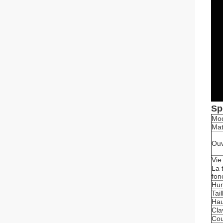
Sp
Mo
Mat
Ouv
Vie
La 
fon
Hum
Tai
Hau
Cla
Cou