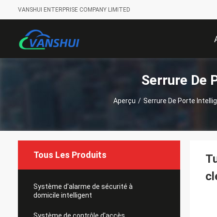
VANSHUI ENTERPRISE COMPANY LIMITED
Serrure De P
Aperçu
/
Serrure De Porte Intell
Tous Les Produits
Tu
cl
Système d'alarme de sécurité à
domicile intelligent
Système de contrôle d'accès