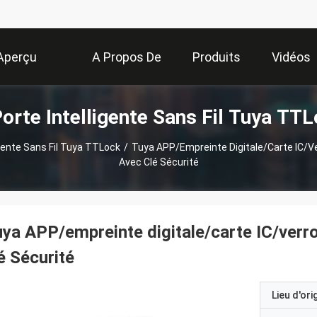
Aperçu
A Propos De
Produits
Vidéos
orte Intelligente Sans Fil Tuya TT
Nous
igente Sans Fil Tuya TTLock
/
Tuya APP/empreinte Digitale/carte IC/ve
Avec Clé Sécurité
ya APP/empreinte digitale/carte IC/verro
é Sécurité
Lieu d'ori