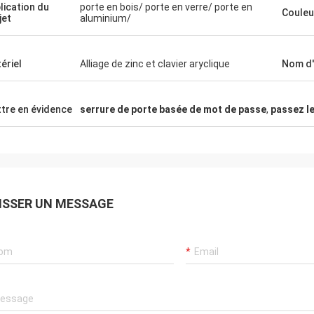
lication du
porte en bois/ porte en verre/ porte en
Couleu
jet
aluminium/
ériel
Alliage de zinc et clavier aryclique
Nom d'
tre en évidence
serrure de porte basée de mot de passe
,
passez l
ISSER UN MESSAGE