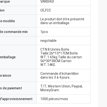
marque
VANSHUI
ion
CE,FCC
Le produit doit être présenté
e modèle
dans un emballage.
 de commande min
1pcs
negotiable
CTN:8 Unités Boîte
Taille:26*13*17CM Boîte
'emballage
W.T.:1.65kg Taille du carton:
56*30*38CM Carton
W.T.:14KG
Commande d'échantillon
ivraison
dans les 3 à 4 jours.
T/T, Western Union, Paypal,
s de paiement
MoneyGram
 d'approvisionnement
1000 pièces/mois