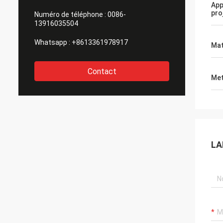
App
pro
Numéro de téléphone :
0086-
13916035504
Whatsapp :
+8613361978917
Mat
Contact
Met
LA