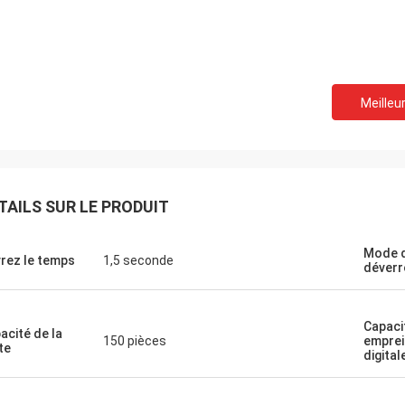
Meilleur
TAILS SUR LE PRODUIT
Mode 
rez le temps
1,5 seconde
déverr
Capaci
acité de la
150 pièces
emprei
te
digital