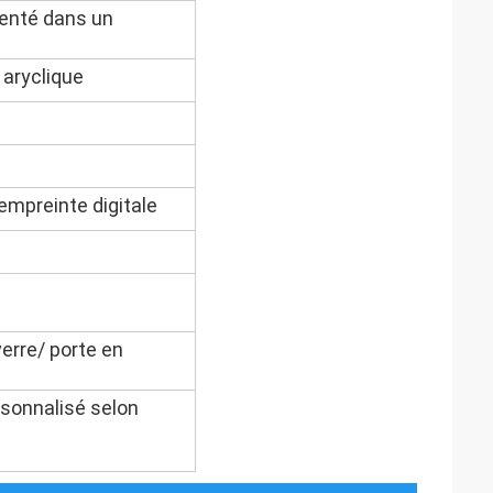
senté dans un
r aryclique
'empreinte digitale
verre/ porte en
rsonnalisé selon