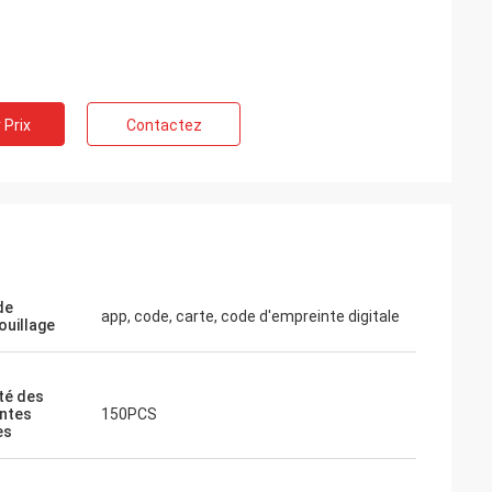
 Prix
Contactez
de
app, code, carte, code d'empreinte digitale
ouillage
té des
ntes
150PCS
es