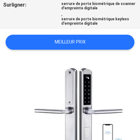
Surligner:
serrure de porte biométrique de scanner
DEMANDEZ
d'empreinte digitale
,
UN
serrure de porte biométrique keyless
d'empreinte digitale
DEVIS
MEILLEUR PRIX
PLAN
DU
SITE
POLITIQUE
EN
MATIÈRE
DE
PROTECTION