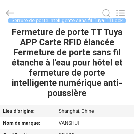
2018
-
2026
VANSHUI
ENTERPRISE
Serrure de porte intelligente sans fil Tuya TTLock
COMPANY
LIMITED.
All
Fermeture de porte TT Tuya
À
Rights
Reserved.
APP Carte RFID élancée
LA
Fermeture de porte sans fil
MAISON
étanche à l'eau pour hôtel et
PRODUITS
fermeture de porte
intelligente numérique anti-
VIDÉOS
poussière
À
Lieu d'origine:
Shanghai, Chine
PROPOS
Nom de marque:
VANSHUI
DE