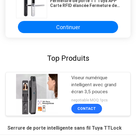
Fermeture de porte TT Tuya APP
Carte RFID élancée Fermeture de
porte sans fil étanche à l'eau pour
hôtel et fermeture de porte
intelligente numérique anti-
poussière
Continuer
Top Produits
Viseur numérique
intelligent avec grand
écran 3,5 pouces
negotiable MOQ:1pcs
CONTACT
Serrure de porte intelligente sans fil Tuya TTLock