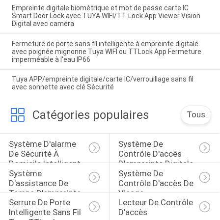
Empreinte digitale biométrique et mot de passe carte IC
Smart Door Lock avec TUYA WIFI/TT Lock App Viewer Vision
Digital avec caméra
Fermeture de porte sans fil intelligente à empreinte digitale
avec poignée mignonne Tuya WIFI ou TTLock App Fermeture
imperméable à l'eau IP66
Tuya APP/empreinte digitale/carte IC/verrouillage sans fil
avec sonnette avec clé Sécurité
Catégories populaires
Tous
Système D'alarme 
Système De 
De Sécurité À 
Contrôle D'accès 
Domicile Intelligent
D'empreinte Digitale
Système 
Système De 
D'assistance De 
Contrôle D'accès De 
Temps D'empreinte 
Visage
Serrure De Porte 
Lecteur De Contrôle 
Digitale
Intelligente Sans Fil 
D'accès