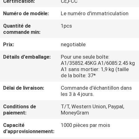
Certification:
CE,FCC
NOUS
Numéro de modèle:
Le numéro d'immatriculation
VISITE
Quantité de
1pcs
commande min:
DE
Prix:
negotiable
L'USINE
Détails d'emballage:
Pour une seule boîte:
A1/35852.45KG A1/6085:2.45 kg
CONTRÔLE
A1 sans mortier: 1,9 kg (taille
DE
de la boîte: 37*
LA
Délai de livraison:
Commande d'échantillon dans
les 3 à 4 jours.
QUALITÉ
Conditions de
T/T, Western Union, Paypal,
paiement:
MoneyGram
NOUS
Capacité
1000 pièces par mois
CONTACTER
d'approvisionnement: