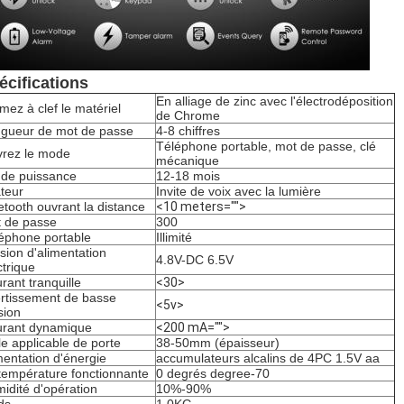
écifications
En alliage de zinc avec l'électrodéposition
mez à clef le matériel
de Chrome
gueur de mot de passe
4-8 chiffres
Téléphone portable, mot de passe, clé
rez le mode
mécanique
 de puissance
12-18 mois
teur
Invite de voix avec la lumière
etooth ouvrant la distance
<10 meters="">
 de passe
300
éphone portable
Illimité
sion d'alimentation
4.8V-DC 6.5V
ctrique
rant tranquille
<30>
rtissement de basse
<5v>
sion
rant dynamique
<200 mA="">
lle applicable de porte
38-50mm (épaisseur)
mentation d'énergie
accumulateurs alcalins de 4PC 1.5V aa
température fonctionnante
0 degrés degree-70
idité d'opération
10%-90%