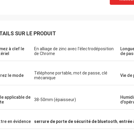
TAILS SUR LE PRODUIT
mez à clef le
En alliage de zinc avec l'électrodéposition
Longue
ériel
de Chrome
de pas
Téléphone portable, mot de passe, clé
rez le mode
Vie de
mécanique
lle applicable de
Humidi
38-50mm (épaisseur)
te
d'opér
tre en évidence
serrure de porte de sécurité de bluetooth
,
entrée 