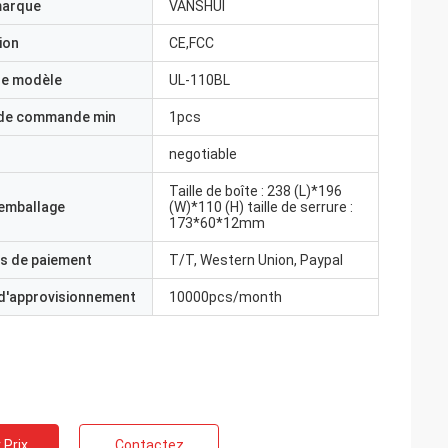
marque
VANSHUI
ion
CE,FCC
e modèle
UL-110BL
 de commande min
1pcs
negotiable
Taille de boîte : 238 (L)*196
'emballage
(W)*110 (H) taille de serrure :
173*60*12mm
s de paiement
T/T, Western Union, Paypal
 d'approvisionnement
10000pcs/month
 Prix
Contactez