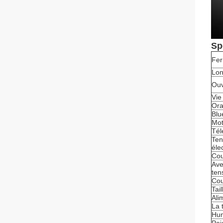
Sp
Fer
Lon
Ouv
Vie
Ora
Blu
Mot
Tél
Ten
éle
Cou
Ave
ten
Cou
Tai
Ali
La 
Hum