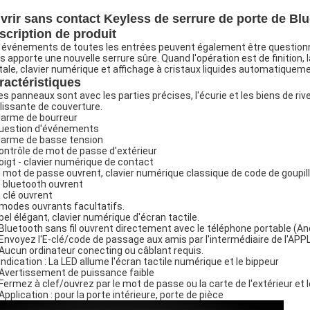
vrir sans contact Keyless de serrure de porte de Blu
scription de produit
 événements de toutes les entrées peuvent également être questionnés 
s apporte une nouvelle serrure sûre. Quand l'opération est de finition, 
itale, clavier numérique et affichage à cristaux liquides automatiqueme
ractéristiques
Les panneaux sont avec les parties précises, l'écurie et les biens de riv
lissante de couverture.
alarme de bourreur
question d'événements
alarme de basse tension
contrôle de mot de passe d'extérieur
doigt - clavier numérique de contact
le mot de passe ouvrent, clavier numérique classique de code de goupil
le bluetooth ouvrent
a clé ouvrent
 modes ouvrants facultatifs.
 bel élégant, clavier numérique d'écran tactile.
 Bluetooth sans fil ouvrent directement avec le téléphone portable (An
 Envoyez l'E-clé/code de passage aux amis par l'intermédiaire de l'APPL
 Aucun ordinateur conecting ou câblant requis.
 Indication : La LED allume l'écran tactile numérique et le bippeur
 Avertissement de puissance faible
 Fermez à clef/ouvrez par le mot de passe ou la carte de l'extérieur et l
Application : pour la porte intérieure, porte de pièce