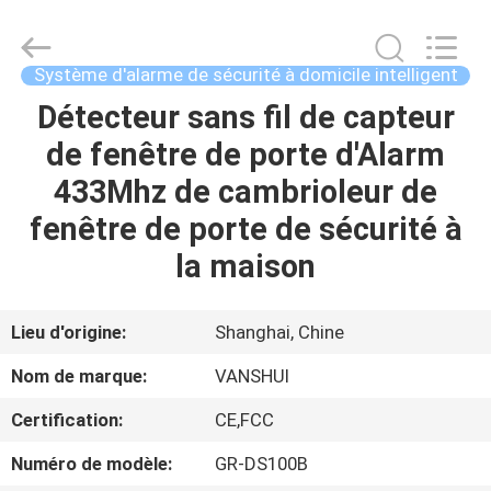
2018
-
2026
VANSHUI
ENTERPRISE
Système d'alarme de sécurité à domicile intelligent
COMPANY
LIMITED.
All
Détecteur sans fil de capteur
À
Rights
Reserved.
de fenêtre de porte d'Alarm
LA
433Mhz de cambrioleur de
MAISON
fenêtre de porte de sécurité à
PRODUITS
la maison
VIDÉOS
Lieu d'origine:
Shanghai, Chine
Nom de marque:
VANSHUI
À
Certification:
CE,FCC
PROPOS
Numéro de modèle:
GR-DS100B
DE