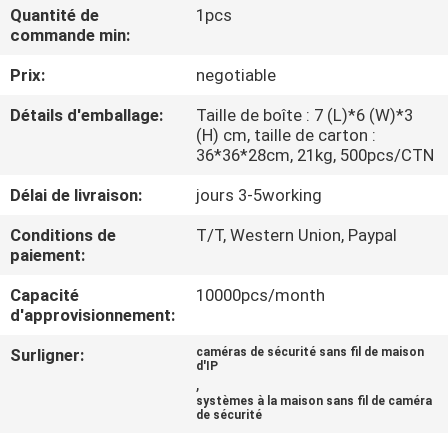
NOUS
Quantité de
1pcs
commande min:
Prix:
negotiable
VISITE
DE
Détails d'emballage:
Taille de boîte : 7 (L)*6 (W)*3
(H) cm, taille de carton :
L'USINE
36*36*28cm, 21kg, 500pcs/CTN
Délai de livraison:
jours 3-5working
CONTRÔLE
Conditions de
T/T, Western Union, Paypal
DE
paiement:
LA
Capacité
10000pcs/month
QUALITÉ
d'approvisionnement:
Surligner:
caméras de sécurité sans fil de maison
d'IP
NOUS
,
systèmes à la maison sans fil de caméra
CONTACTER
de sécurité