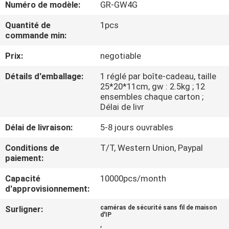
Numéro de modèle:
GR-GW4G
NOUS
Quantité de
1pcs
commande min:
VISITE
Prix:
negotiable
DE
L'USINE
Détails d'emballage:
1 réglé par boîte-cadeau, taille
25*20*11cm, gw : 2.5kg ; 12
ensembles chaque carton ;
CONTRÔLE
Délai de livr
DE
Délai de livraison:
5-8 jours ouvrables
LA
Conditions de
T/T, Western Union, Paypal
paiement:
QUALITÉ
Capacité
10000pcs/month
d'approvisionnement:
NOUS
CONTACTER
Surligner:
caméras de sécurité sans fil de maison
d'IP
,