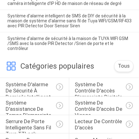
caméra intelligente d'IP HD de maison de réseau de degré
Système d'alarme intelligent de SMS de DIY de sécurité à la
maison de système d'alarme sans fil de Tuya WIFI/GSM/RF433
avec PIR Detector Door Sensor Siren
Système d'alarme de sécurité à la maison de TUYA WIFI GSM
/SMS avec la sonde PIR Detector /Srien de porte et le
contrôleur
Catégories populaires
Tous
Système D'alarme 
Système De 
De Sécurité À 
Contrôle D'accès 
Domicile Intelligent
D'empreinte Digitale
Système 
Système De 
D'assistance De 
Contrôle D'accès De 
Temps D'empreinte 
Visage
Serrure De Porte 
Lecteur De Contrôle 
Digitale
Intelligente Sans Fil 
D'accès
Tuya TTLock