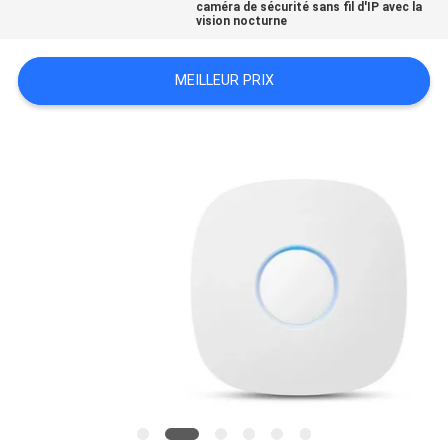
caméra de sécurité sans fil d'IP avec la
vision nocturne
DEMANDEZ
UN
MEILLEUR PRIX
DEVIS
PLAN
DU
SITE
POLITIQUE
EN
MATIÈRE
DE
PROTECTION