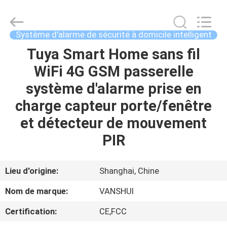
2018
-
2026
VANSHUI
ENTERPRISE
Système d'alarme de sécurité à domicile intelligent
COMPANY
LIMITED.
All
Tuya Smart Home sans fil
À
Rights
Reserved.
WiFi 4G GSM passerelle
LA
système d'alarme prise en
MAISON
charge capteur porte/fenêtre
PRODUITS
et détecteur de mouvement
PIR
VIDÉOS
Lieu d'origine:
Shanghai, Chine
À
Nom de marque:
VANSHUI
PROPOS
Certification:
CE,FCC
DE