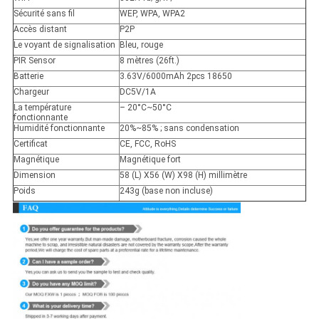
Sécurité sans fil
WEP, WPA, WPA2
Accès distant
P2P
Le voyant de signalisation
Bleu, rouge
PIR Sensor
8 mètres (26ft.)
Batterie
3.63V/6000mAh 2pcs 18650
Chargeur
DC5V/1A
La température
– 20°C~50°C
fonctionnante
Humidité fonctionnante
20%~85% ; sans condensation
Certificat
CE, FCC, RoHS
Magnétique
Magnétique fort
Dimension
58 (L) X56 (W) X98 (H) millimètre
Poids
243g (base non incluse)