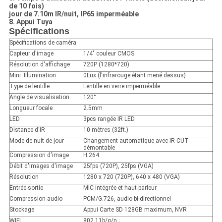
de 10 fois)
jour de 7.10m IR/nuit, IP65 imperméable
8. Appui Tuya
Spécifications
Spécifications de caméra
Capteur d'image
1/4" couleur CMOS
Résolution d'affichage
720P (1280*720)
Mini. Illumination
0Lux (l'infrarouge étant mené dessus)
Type de lentille
Lentille en verre imperméable
Angle de visualisation
120°
Longueur focale
2.5mm
LED
3pcs rangée IR LED
Distance d'IR
10 mètres (32ft.)
Mode de nuit de jour
Changement automatique avec IR-CUT
démontable
Compression d'image
H.264
Débit d'images d'image
25fps (720P), 25fps (VGA)
Résolution
1280 x 720 (720P), 640 x 480 (VGA)
Entrée-sortie
MIC intégrée et haut-parleur
Compression audio
PCM/G.726, audio bi-directionnel
Stockage
Appui Carte SD 128GB maximum, NVR
WIFI
802.11b/g/n ;