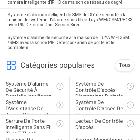
caméra intelligente d'IP HD de maison de réseau de degré
Système d'alarme intelligent de SMS de DIY de sécurité à la
maison de système d'alarme sans fil de Tuya WIFI/GSM/RF433
avec PIR Detector Door Sensor Siren
Système d'alarme de sécurité à la maison de TUYA WIFI GSM
/SMS avec la sonde PIR Detector /Srien de porte et le
contrôleur
Catégories populaires
Tous
Système D'alarme 
Système De 
De Sécurité À 
Contrôle D'accès 
Domicile Intelligent
D'empreinte Digitale
Système 
Système De 
D'assistance De 
Contrôle D'accès De 
Temps D'empreinte 
Visage
Serrure De Porte 
Lecteur De Contrôle 
Digitale
Intelligente Sans Fil 
D'accès
Tuya TTLock
Panneau De 
Serrure Magnétique 