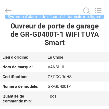
2018
-
2026
VANSHUI
ENTERPRISE
Système d'alarme de sécurité à domicile intelligent
COMPANY
LIMITED.
All
Ouvreur de porte de garage
À
Rights
Reserved.
de GR-GD400T-1 WIFI TUYA
LA
Smart
MAISON
PRODUITS
Lieu d'origine:
La Chine
Nom de marque:
VANSHUI
VIDÉOS
Certification:
CE,FCC,RoHS
Numéro de modèle:
GR-GD400T-1
À
PROPOS
Quantité de
1pcs
commande min:
DE