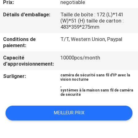
Prix:
negotiable
NOUS
Détails d'emballage:
Taille de boîte : 172 (L)*141
(W)*51 (H) taille de carton :
VISITE
483*359*275mm
DE
Conditions de
T/T, Western Union, Paypal
L'USINE
paiement:
Capacité
10000pcs/month
d'approvisionnement:
CONTRÔLE
DE
Surligner:
caméra de sécurité sans fil d'IP avec la
vision nocturne
,
LA
systèmes à la maison sans fil de caméra
de sécurité
QUALITÉ
MEILLEUR PRIX
NOUS
CONTACTER