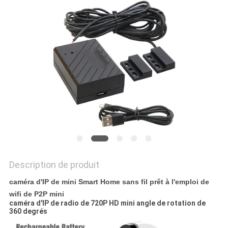
DEMANDEZ
UN
DEVIS
PLAN
DU
SITE
POLITIQUE
EN
Description de produit
MATIÈRE
caméra d'IP de mini Smart Home sans fil prêt à l'emploi de
wifi de P2P mini
DE
caméra d'IP de radio de 720P HD mini angle de rotation de
360 degrés
PROTECTION