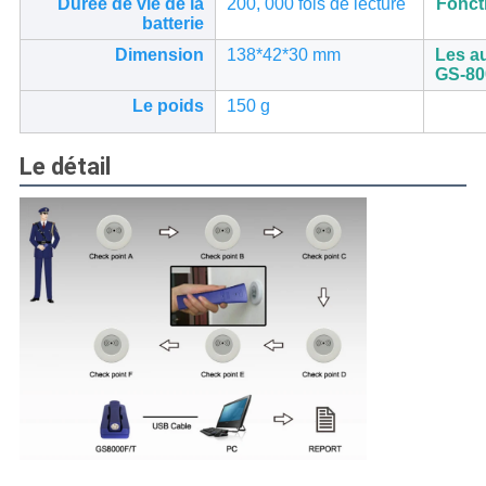
Durée de vie de la
200, 000 fois de lecture
Foncti
batterie
Dimension
138*42*30 mm
Les a
GS-80
Le poids
150 g
Le détail