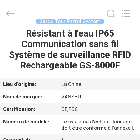
2018
-
2026
VANSHUI
ENTERPRISE
Garde Tour Patrol System
COMPANY
LIMITED.
All
Résistant à l'eau IP65
À
Rights
Reserved.
Communication sans fil
LA
Système de surveillance RFID
MAISON
Rechargeable GS-8000F
PRODUITS
Lieu d'origine:
La Chine
VIDÉOS
Nom de marque:
VANSHUI
Certification:
CE,FCC
À
Numéro de modèle:
Le système d'échantillonnage
PROPOS
doit être conforme à l'annexe I.
DE