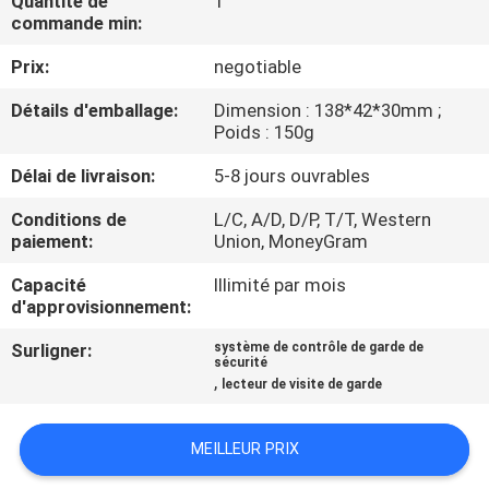
Quantité de
1
NOUS
commande min:
Prix:
negotiable
VISITE
Détails d'emballage:
Dimension : 138*42*30mm ;
DE
Poids : 150g
L'USINE
Délai de livraison:
5-8 jours ouvrables
Conditions de
L/C, A/D, D/P, T/T, Western
CONTRÔLE
paiement:
Union, MoneyGram
DE
Capacité
Illimité par mois
LA
d'approvisionnement:
QUALITÉ
Surligner:
système de contrôle de garde de
sécurité
,
lecteur de visite de garde
NOUS
CONTACTER
MEILLEUR PRIX