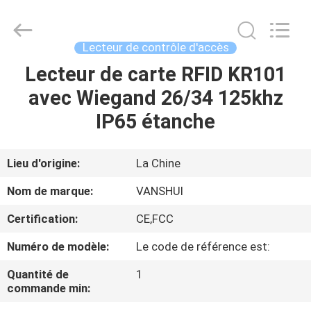
2018
-
2026
VANSHUI
ENTERPRISE
Lecteur de contrôle d'accès
COMPANY
LIMITED.
All
Lecteur de carte RFID KR101
À
Rights
Reserved.
avec Wiegand 26/34 125khz
LA
IP65 étanche
MAISON
PRODUITS
Lieu d'origine:
La Chine
Nom de marque:
VANSHUI
VIDÉOS
Certification:
CE,FCC
Numéro de modèle:
Le code de référence est:
À
PROPOS
Quantité de
1
commande min:
DE