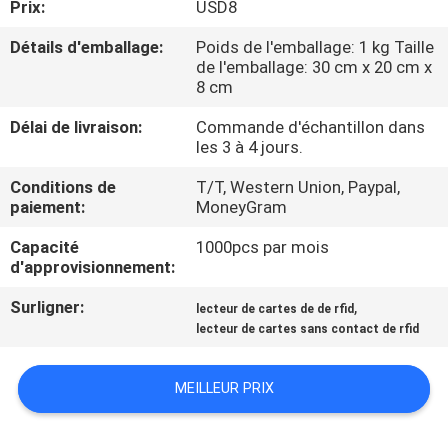
Prix:
USD8
NOUS
Détails d'emballage:
Poids de l'emballage: 1 kg Taille
de l'emballage: 30 cm x 20 cm x
VISITE
8 cm
DE
Délai de livraison:
Commande d'échantillon dans
L'USINE
les 3 à 4 jours.
Conditions de
T/T, Western Union, Paypal,
paiement:
MoneyGram
CONTRÔLE
DE
Capacité
1000pcs par mois
d'approvisionnement:
LA
Surligner:
,
QUALITÉ
lecteur de cartes de de rfid
lecteur de cartes sans contact de rfid
NOUS
MEILLEUR PRIX
CONTACTER