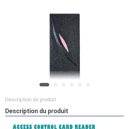
DEMANDEZ
UN
DEVIS
PLAN
DU
SITE
POLITIQUE
EN
Description de produit
MATIÈRE
Description du produit
DE
PROTECTION