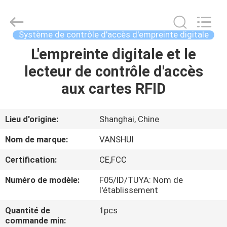
2018
-
2026
VANSHUI
ENTERPRISE
Système de contrôle d'accès d'empreinte digitale
COMPANY
LIMITED.
All
L'empreinte digitale et le
À
Rights
Reserved.
lecteur de contrôle d'accès
LA
aux cartes RFID
MAISON
PRODUITS
Lieu d'origine:
Shanghai, Chine
Nom de marque:
VANSHUI
VIDÉOS
Certification:
CE,FCC
Numéro de modèle:
F05/ID/TUYA: Nom de
À
l'établissement
PROPOS
Quantité de
1pcs
DE
commande min: