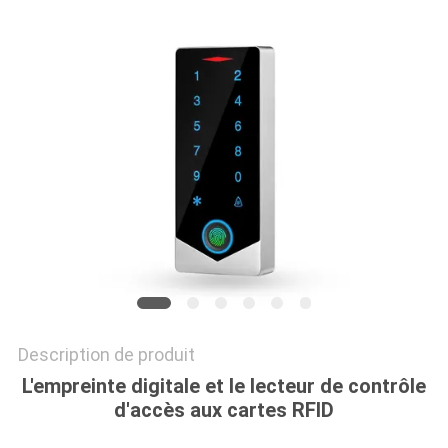
DEMANDEZ
UN
DEVIS
PLAN
DU
SITE
POLITIQUE
EN
Description de produit
MATIÈRE
L'empreinte digitale et le lecteur de contrôle
DE
d'accès aux cartes RFID
PROTECTION