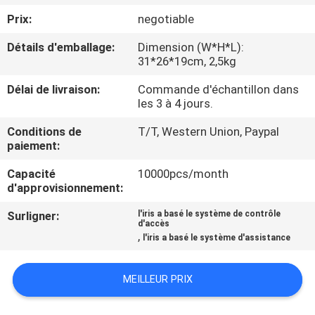
NOUS
Prix:
negotiable
Détails d'emballage:
Dimension (W*H*L):
VISITE
31*26*19cm, 2,5kg
DE
Délai de livraison:
Commande d'échantillon dans
L'USINE
les 3 à 4 jours.
Conditions de
T/T, Western Union, Paypal
paiement:
CONTRÔLE
DE
Capacité
10000pcs/month
d'approvisionnement:
LA
Surligner:
l'iris a basé le système de contrôle
QUALITÉ
d'accès
,
l'iris a basé le système d'assistance
NOUS
MEILLEUR PRIX
CONTACTER