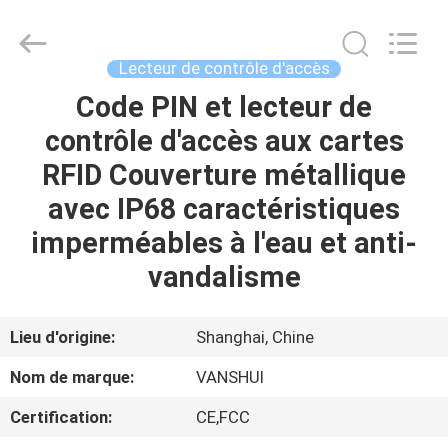
2018
-
2026
VANSHUI
ENTERPRISE
Lecteur de contrôle d'accès
COMPANY
LIMITED.
All
Code PIN et lecteur de
À
Rights
Reserved.
contrôle d'accès aux cartes
LA
RFID Couverture métallique
MAISON
avec IP68 caractéristiques
PRODUITS
imperméables à l'eau et anti-
vandalisme
VIDÉOS
Lieu d'origine:
Shanghai, Chine
À
Nom de marque:
VANSHUI
PROPOS
Certification:
CE,FCC
DE