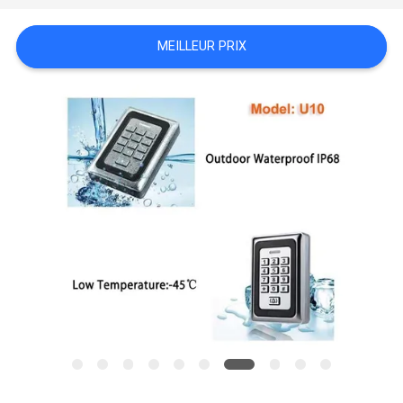
DEMANDEZ
MEILLEUR PRIX
UN
DEVIS
PLAN
DU
SITE
POLITIQUE
EN
MATIÈRE
DE
PROTECTION