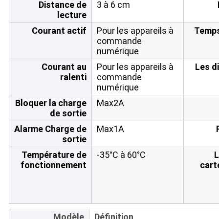
Distance de
3 à 6 cm
lecture
Courant actif
Pour les appareils à
Temps
commande
numérique
Courant au
Pour les appareils à
Les d
ralenti
commande
numérique
Bloquer la charge
Max2A
de sortie
Alarme Charge de
Max1A
sortie
Température de
-35°C à 60°C
L
fonctionnement
cart
Modèle
Définition