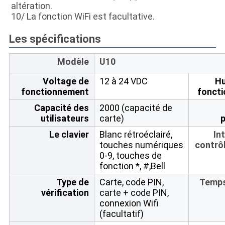
altération.
10/ La fonction WiFi est facultative.
Les spécifications
Modèle
U10
Voltage de
12 à 24 VDC
Hu
fonctionnement
fonct
Capacité des
2000 (capacité de
utilisateurs
carte)
p
Le clavier
Blanc rétroéclairé,
In
touches numériques
contrô
0-9, touches de
fonction *, #,Bell
Type de
Carte, code PIN,
Temps
vérification
carte + code PIN,
connexion Wifi
(facultatif)