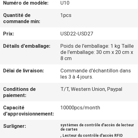
Numéro de modèle:
U10
NOUS
Quantité de
1pcs
commande min:
VISITE
Prix:
USD22-USD27
DE
L'USINE
Détails d'emballage:
Poids de l'emballage: 1 kg Taille
de l'emballage: 30 cm x 20 cm x
8 cm
CONTRÔLE
Délai de livraison:
Commande d'échantillon dans
DE
les 3 à 4 jours.
LA
Conditions de
T/T, Western Union, Paypal
paiement:
QUALITÉ
Capacité
10000pcs/month
d'approvisionnement:
NOUS
CONTACTER
Surligner:
systèmes de contrôle d'accès de lecteur
de cartes
,
Lecteur du contrôle d'accès RFID