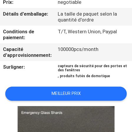
Prix:
negotiable
NOUS
Détails d'emballage:
La taille de paquet selon la
quantité d'ordre
VISITE
Conditions de
T/T, Western Union, Paypal
DE
paiement:
L'USINE
Capacité
100000pcs/month
d'approvisionnement:
CONTRÔLE
Surligner:
capteurs de sécurité pour des portes et
des fenêtres
DE
,
produits futés de domotique
LA
QUALITÉ
MEILLEUR PRIX
NOUS
CONTACTER