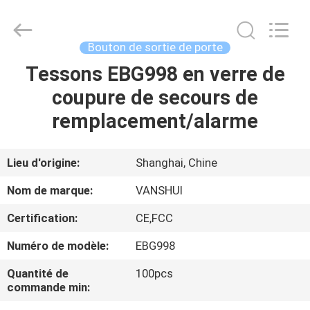
2018
-
2026
VANSHUI
ENTERPRISE
Bouton de sortie de porte
COMPANY
LIMITED.
All
Tessons EBG998 en verre de
À
Rights
Reserved.
coupure de secours de
LA
remplacement/alarme
MAISON
PRODUITS
Lieu d'origine:
Shanghai, Chine
Nom de marque:
VANSHUI
VIDÉOS
Certification:
CE,FCC
Numéro de modèle:
EBG998
À
PROPOS
Quantité de
100pcs
commande min:
DE