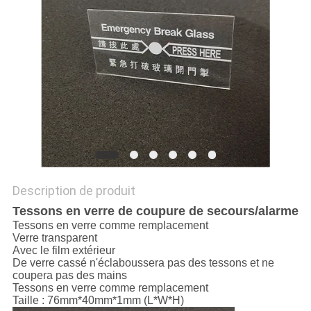
DEMANDEZ
UN
DEVIS
PLAN
DU
SITE
Description de produit
POLITIQUE
Tessons en verre de coupure de secours/alarme
EN
Tessons en verre comme remplacement
Verre transparent
MATIÈRE
Avec le film extérieur
De verre cassé n'éclaboussera pas des tessons et ne
DE
coupera pas des mains
Tessons en verre comme remplacement
PROTECTION
Taille : 76mm*40mm*1mm (L*W*H)