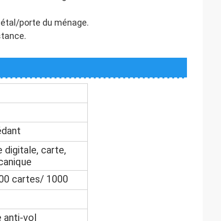
métal/porte du ménage.
stance.
édant
digitale, carte,
canique
100 cartes/ 1000
 anti-vol