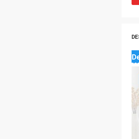
DE
De