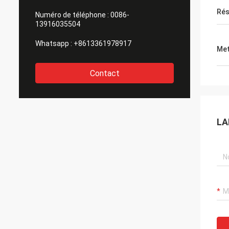
Ré
Numéro de téléphone :
0086-
13916035504
Whatsapp :
+8613361978917
Met
Contact
LA