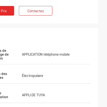
 Prix
Contactez
s de
ge de
APPLICATION téléphone mobile
es
n des
Électropulaire
es
e
APPLI DE TUYA
cation