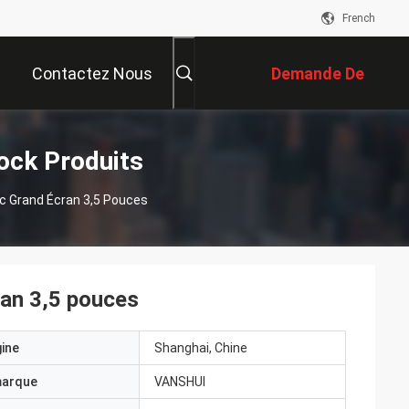
French
Contactez Nous
Demande De
Soumission
Lock Produits
ec Grand Écran 3,5 Pouces
ran 3,5 pouces
gine
Shanghai, Chine
marque
VANSHUI