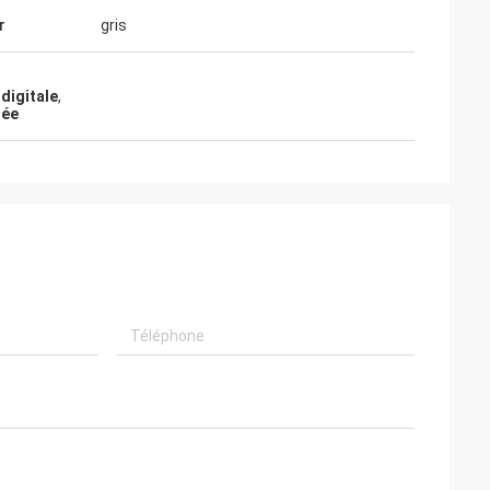
r
gris
digitale
,
rée