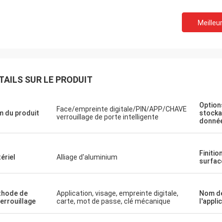
Meilleur
TAILS SUR LE PRODUIT
Option
Face/empreinte digitale/PIN/APP/CHAVE
 du produit
stocka
verrouillage de porte intelligente
donné
Finitio
ériel
Alliage d'aluminium
surfac
hode de
Application, visage, empreinte digitale,
Nom d
errouillage
carte, mot de passe, clé mécanique
l'appli