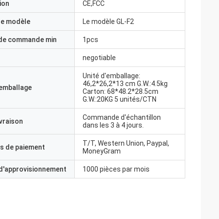
ion
CE,FCC
e modèle
Le modèle GL-F2
 de commande min
1pcs
negotiable
Unité d'emballage:
46,2*26,2*13 cm G.W.:4.5kg
'emballage
Carton: 68*48.2*28.5cm
G.W.:20KG 5 unités/CTN
Commande d'échantillon
ivraison
dans les 3 à 4 jours.
T/T, Western Union, Paypal,
s de paiement
MoneyGram
 d'approvisionnement
1000 pièces par mois