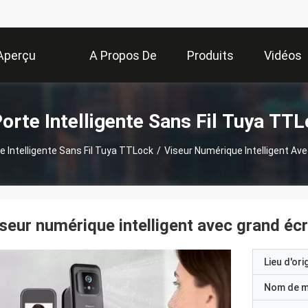
Aperçu
A Propos De
Produits
Vidéos
Nous
orte Intelligente Sans Fil Tuya TT
e Intelligente Sans Fil Tuya TTLock
/
Viseur Numérique Intelligent Av
seur numérique intelligent avec grand éc
Lieu d'ori
Nom de 