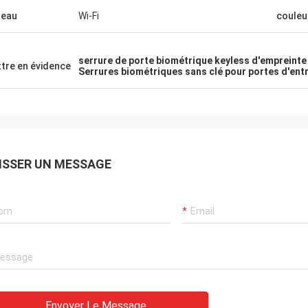
seau
Wi-Fi
couleu
serrure de porte biométrique keyless d'empreinte 
tre en évidence
Serrures biométriques sans clé pour portes d'ent
ISSER UN MESSAGE
Envoyer Le Message